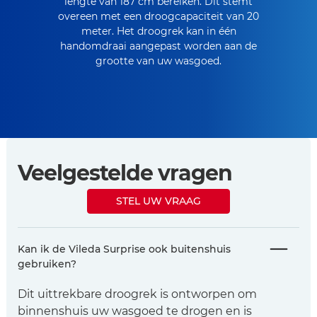
lengte van 187 cm bereiken. Dit stemt
overeen met een droogcapaciteit van 20
meter. Het droogrek kan in één
handomdraai aangepast worden aan de
grootte van uw wasgoed.
Veelgestelde vragen
STEL UW VRAAG
Kan ik de Vileda Surprise ook buitenshuis
gebruiken?
Dit uittrekbare droogrek is ontworpen om
binnenshuis uw wasgoed te drogen en is