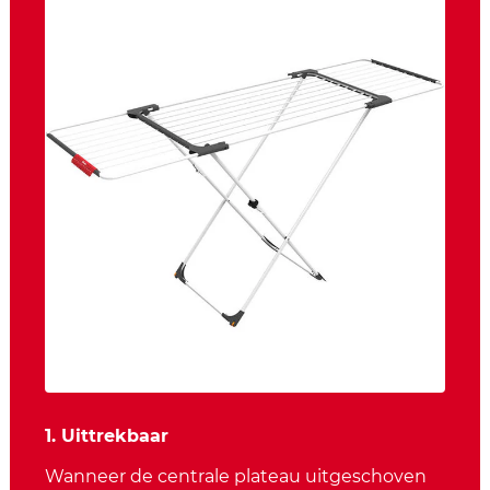
1. Uittrekbaar
Wanneer de centrale plateau uitgeschoven