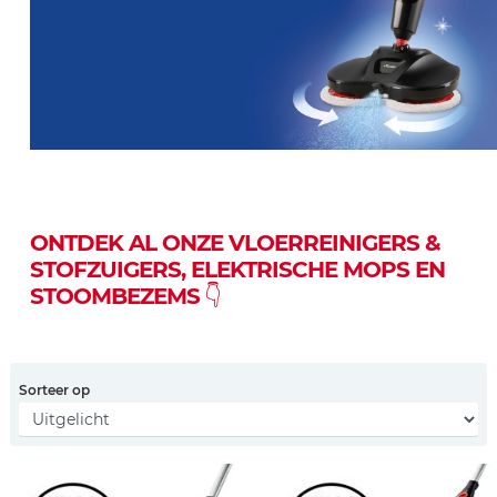
ONTDEK AL ONZE VLOERREINIGERS &
STOFZUIGERS, ELEKTRISCHE MOPS EN
STOOMBEZEMS
👇
Sorteer op