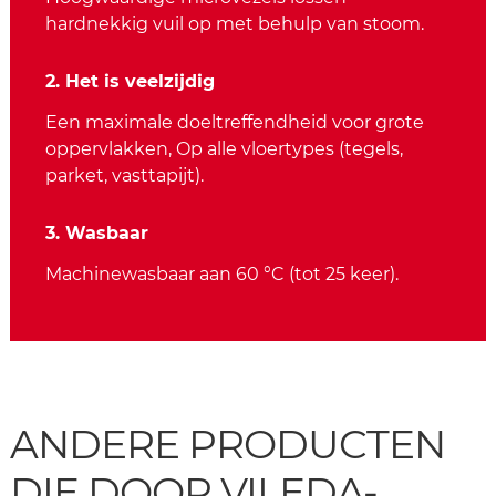
hardnekkig vuil op met behulp van stoom.
2. Het is veelzijdig
Een maximale doeltreffendheid voor grote
oppervlakken, Op alle vloertypes (tegels,
parket, vasttapijt).
3. Wasbaar
Machinewasbaar aan 60 °C (tot 25 keer).
ANDERE PRODUCTEN
DIE DOOR VILEDA-