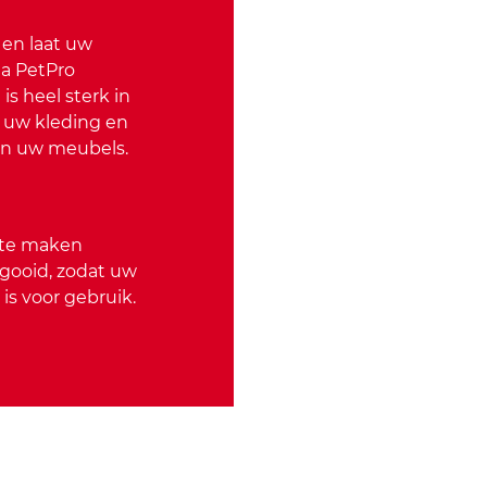
 en laat uw
da PetPro
 is heel sterk in
n uw kleding en
an uw meubels.
s te maken
gooid, zodat uw
r is voor gebruik.