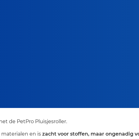
 de PetPro Pluisjesroller.
e materialen en is
zacht voor stoffen, maar ongenadig vo