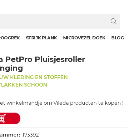
ROOGREK
STRIJK PLANK
MICROVEZEL DOEK
BLOG
a PetPro Pluisjesroller
anging
UW KLEDING EN STOFFEN
LAKKEN SCHOON
het winkelmandje om Vileda producten te kopen !
nummer:
173392