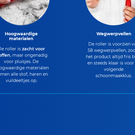
Hoogwaardige
Wegwerpvellen
materialen
De roller is voorzien 
e roller is
zacht voor
58 wegwerpvellen, zo
offen
, maar ongenadig
het product altijd fris bl
voor pluisjes. De
en steeds klaar is voor
ogwaardige materialen
volgende
men alle stof, haren en
schoonmaakklus.
vuildeeltjes op.