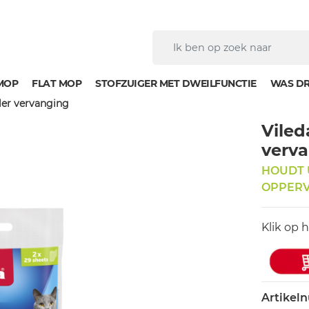
MOP
FLAT MOP
STOFZUIGER MET DWEILFUNCTIE
WAS D
ller vervanging
Viled
verv
HOUDT 
OPPERV
Klik op 
Artikel