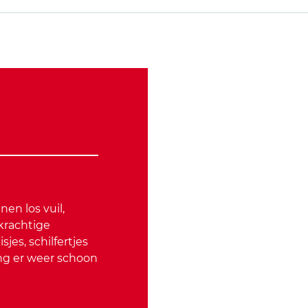
nen los vuil,
krachtige
jes, schilfertjes
ing er weer schoon