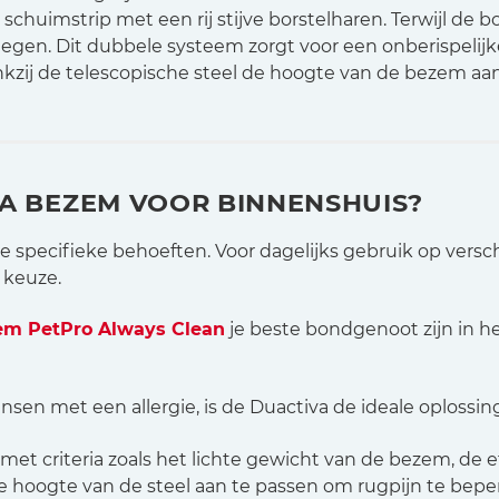
huimstrip met een rij stijve borstelharen. Terwijl de b
liegen. Dit dubbele systeem zorgt voor een onberispelijk
nkzij de telescopische steel de hoogte van de bezem aa
EDA BEZEM VOOR BINNENSHUIS?
e specifieke behoeften. Voor dagelijks gebruik op versc
 keuze.
em PetPro Always Clean
je beste bondgenoot zijn in h
ensen met een allergie, is de Duactiva de ideale oplossin
et criteria zoals het lichte gewicht van de bezem, de ef
oogte van de steel aan te passen om rugpijn te bepe