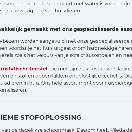
 maken: een simpele spoelbeurt met water is voldoende
s de aanwezigheid van huisdieren.
makkelijk gemaakt met ons gespecialiseerde ass
Pro-bezem worden aangevuld met onze gespecialiseerde 
ssen voordat je het huis uitgaat of om hardnekkige hare
e vezels zoals het velours van je sofa of autostoelen en nee
rostatische borstel
, die met zijn elektrostatische ladi
leden en stoffen oppervlakken ongelooflijk effectief is.
isdieren in huis. Ons hele assortiment voor huisdierei
ximaliseren.
TIEME STOFOPLOSSING
en van de dagelijkse schoonmaak. Daarom heeft Vileda d