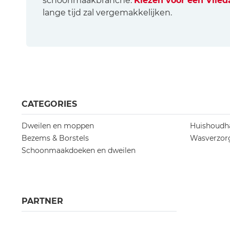
schoonmaakbranche.
Kiezen voor een Vile
lange tijd zal vergemakkelijken.
CATEGORIES
Dweilen en moppen
Huishoudh
Bezems & Borstels
Wasverzorg
Schoonmaakdoeken en dweilen
PARTNER