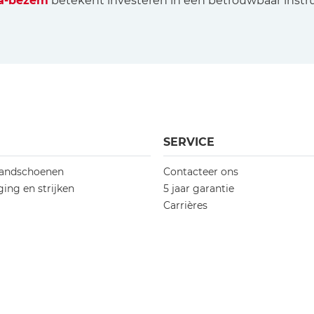
da-bezem
betekent investeren in een betrouwbaar instr
SERVICE
andschoenen
Contacteer ons
ing en strijken
5 jaar garantie
Carrières