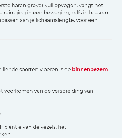
orstelharen grover vuil opvegen, vangt het
e reiniging in één beweging, zelfs in hoeken
npassen aan je lichaamslengte, voor een
hillende soorten vloeren is de
binnenbezem
et voorkomen van de verspreiding van
g.
ficiëntie van de vezels, het
rken.