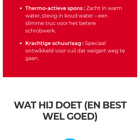
Thermo-actieve spons :
Zacht in warm
water, stevig in koud water – een
slimme truc voor het betere
schrobwerk.
Krachtige schuurlaag :
Speciaal
ontwikkeld voor vuil dat weigert weg te
gaan.
WAT HIJ DOET (EN BEST
WEL GOED)