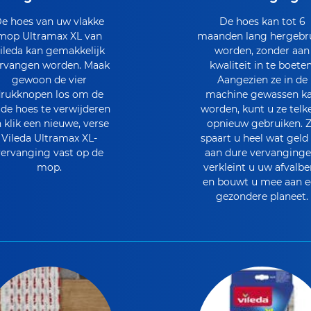
e hoes van uw vlakke
De hoes kan tot 6
mop Ultramax XL van
maanden lang hergebru
ileda kan gemakkelijk
worden, zonder aan
rvangen worden. Maak
kwaliteit in te boeten
gewoon de vier
Aangezien ze in de
rukknopen los om de
machine gewassen k
de hoes te verwijderen
worden, kunt u ze telk
 klik een nieuwe, verse
opnieuw gebruiken. 
Vileda Ultramax XL-
spaart u heel wat geld 
ervanging vast op de
aan dure vervanginge
mop.
verkleint u uw afvalbe
en bouwt u mee aan e
gezondere planeet.