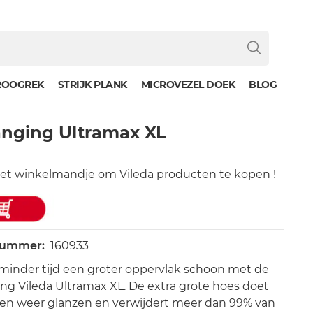
ROOGREK
STRIJK PLANK
MICROVEZEL DOEK
BLOG
anging Ultramax XL
het winkelmandje om Vileda producten te kopen !
nummer:
160933
minder tijd een groter oppervlak schoon met de
ng Vileda Ultramax XL. De extra grote hoes doet
en weer glanzen en verwijdert meer dan 99% van