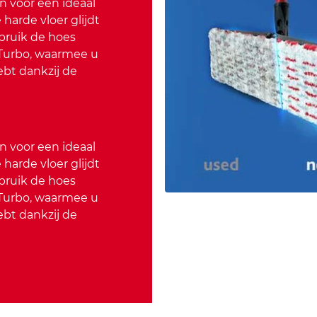
n voor een ideaal
harde vloer glijdt
ebruik de hoes
Turbo, waarmee u
ebt dankzij de
n voor een ideaal
harde vloer glijdt
ebruik de hoes
Turbo, waarmee u
ebt dankzij de