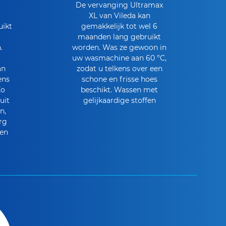
De vervanging Ultramax
XL van Vileda kan
ikt
gemakkelijk tot wel 6
maanden lang gebruikt
.
worden. Was ze gewoon in
uw wasmachine aan 60 °C,
an
zodat u telkens over een
ens
schone en frisse hoes
Zo
beschikt. Wassen met
uit
gelijkaardige stoffen
n,
rg
en