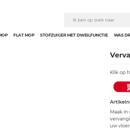
MOP
FLAT MOP
STOFZUIGER MET DWEILFUNCTIE
WAS D
Verv
Klik op 
Artikel
Maak in 
vervangi
uw vloer