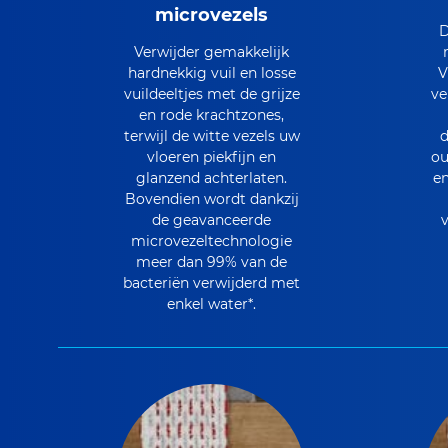
microvezels
D
Verwijder gemakkelijk
hardnekkig vuil en losse
V
vuildeeltjes met de grijze
ve
en rode krachtzones,
terwijl de witte vezels uw
d
vloeren piekfijn en
ou
glanzend achterlaten.
en
Bovendien wordt dankzij
de geavanceerde
v
microvezeltechnologie
meer dan 99% van de
bacteriën verwijderd met
enkel water*.