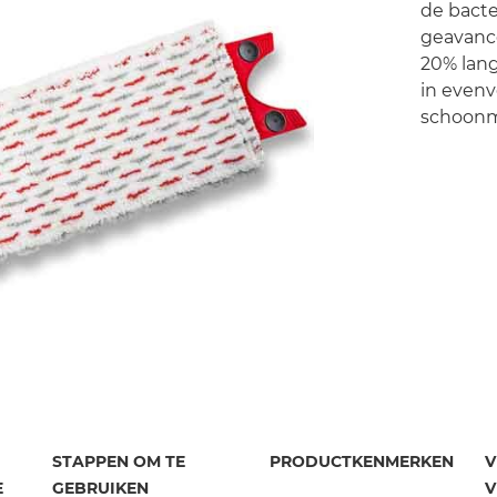
de bacte
geavance
20% lang
in evenv
schoonm
STAPPEN OM TE
PRODUCTKENMERKEN
V
E
GEBRUIKEN
V