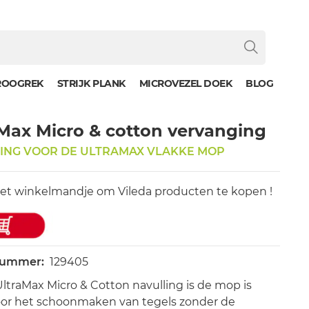
ROOGREK
STRIJK PLANK
MICROVEZEL DOEK
BLOG
Max Micro & cotton vervanging
ING VOOR DE ULTRAMAX VLAKKE MOP
het winkelmandje om Vileda producten te kopen !
nummer:
129405
ltraMax Micro & Cotton navulling is de mop is
oor het schoonmaken van tegels zonder de