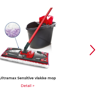
Ultramax Sensitive vlakke mop
UltraMax Micro
verva
Detail >
Deta