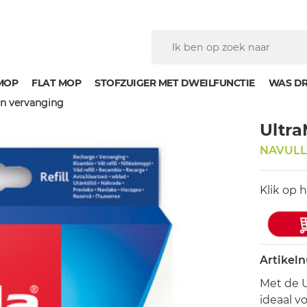
MOP
FLAT MOP
STOFZUIGER MET DWEILFUNCTIE
WAS D
on vervanging
Ultra
NAVULL
Klik op 
Artikel
Met de U
ideaal v