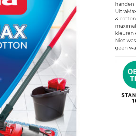
handen n
UltraMa
& cotton
maximale
kleuren 
Niet was
geen wa