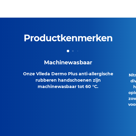
Productkenmerken
Machinewasbaar
Onze Vileda Dermo Plus anti-allergische
Nit
rubberen handschoenen zijn
di
machinewasbaar tot 60 °C.
h
opl
zow
voo